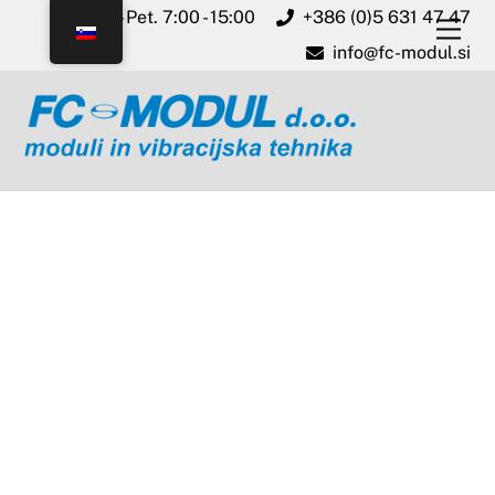
Skip
Pon. - Pet. 7:00 - 15:00
+386 (0)5 631 47 47
Men
to
info@fc-modul.si
content